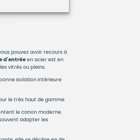
vous pouvez avoir recours à
e d'entrée
en acier est en
s vitrés ou pleins.
onne isolation intérieure
our le très haut de gamme.
entent le canon moderne.
 souvent adapter les
tante, elle se décline en de