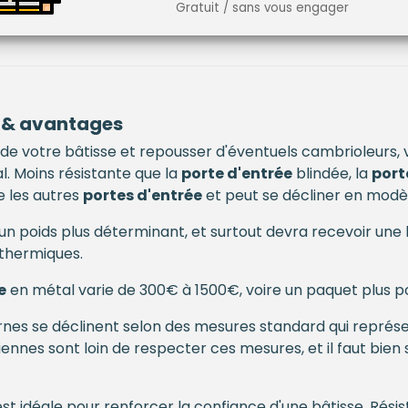
Gratuit / sans vous engager
r & avantages
 de votre bâtisse et repousser d'éventuels cambrioleurs, 
. Moins résistante que la
porte d'entrée
blindée, la
port
e les autres
portes d'entrée
et peut se décliner en modèle
n poids plus déterminant, et surtout devra recevoir une b
 thermiques.
e
en métal varie de 300€ à 1500€, voire un paquet plus p
nes se déclinent selon des mesures standard qui représ
ennes sont loin de respecter ces mesures, et il faut bien
st idéale pour renforcer la confiance d'une bâtisse. Résis