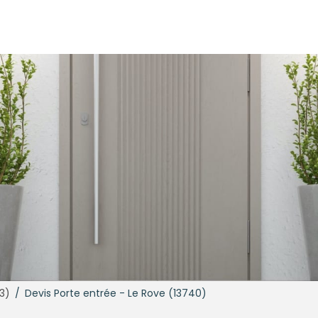
3)
/
Devis Porte entrée - Le Rove (13740)