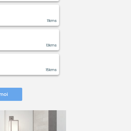
11kms
13kms
15kms
 moi