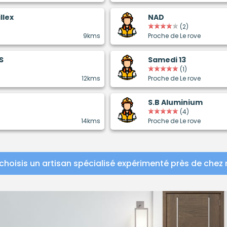
llex
NAD
(2)
9kms
Proche de Le rove
S
Samedi 13
(1)
12kms
Proche de Le rove
S.B Aluminium
(4)
14kms
Proche de Le rove
choisis un artisan spécialisé expérimenté près de chez