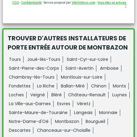
CGU
-
Confidentialité
- Service proposé par
ViteUnDevis.com
-
Vous êtes un artisan
?
TROUVER D'AUTRES INSTALLATEURS DE
PORTE ENTRÉE
AUTOUR DE MONTBAZON
Tours
Joué-lès-Tours
Saint-Cyr-sur-Loire
Saint-Pierre-des-Corps
Saint-Avertin
Amboise
Chambray-lès-Tours
Montlouis-sur-Loire
Fondettes
La Riche
Ballan-Miré
Chinon
Monts
Loches
Veigné
Bléré
Château-Renault
Luynes
La Ville-aux-Dames
Esvres
Véretz
Sainte-Maure-de-Touraine
Langeais
Monnaie
Notre-Dame-d'Oé
Montbazon
Bourgueil
Descartes
Chanceaux-sur-Choisille